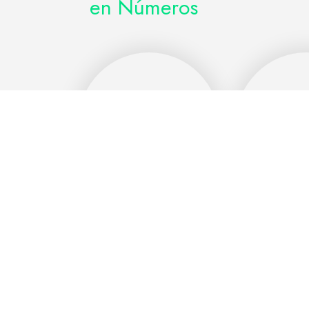
en Números
3
800
Conversa
Chatbots Activos
Sem