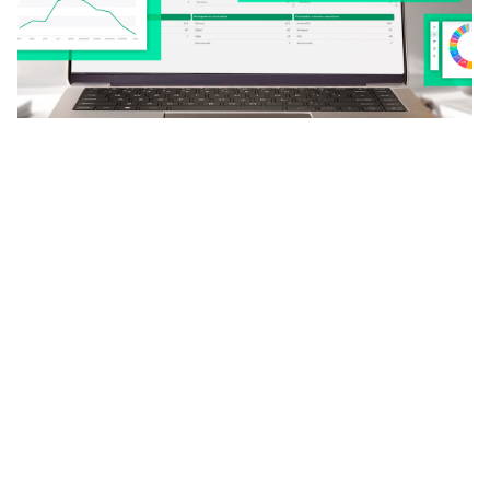
Como empezar tu estrategia de
Marketing por WhatsApp
Marketing
Conquista a tus clientes Actualmente el mundo digital,
está dominado por las redes sociales, el email
marketing y la publicidad paga, una herramienta simple
como WhatsApp se ha convertido en...